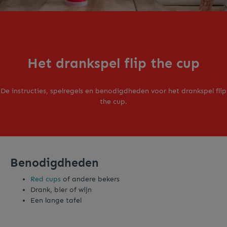
Het drankspel flip the cup
De instructies, spelregels en benodigdheden voor het drankspel flip
the cup.
Benodigdheden
Red cups
of andere bekers
Drank, bier of wijn
Een lange tafel