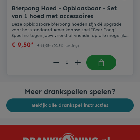
Bierpong Hoed - Opblaasbaar - Set
van 1 hoed met accessoires
Deze opblaasbare bierpong hoeden zijn dé upgrade
voor het standaard Amerikaanse spel "Beer Pong".
Speel nu tegen jouw vriend of vriendin op alle mogelijke
locaties. De hoed is makkelijk bruikbaar en comfortabel
€ 9,50*
€ 11,95*
(20.5% korting)
op het hoofd. Wordt geleverd als set van 1 bier pong
hoed inclusief 12 plastic cups en 2 tafeltennisballen.
Meer drankspellen spelen?
Bekijk alle drankspel instructies