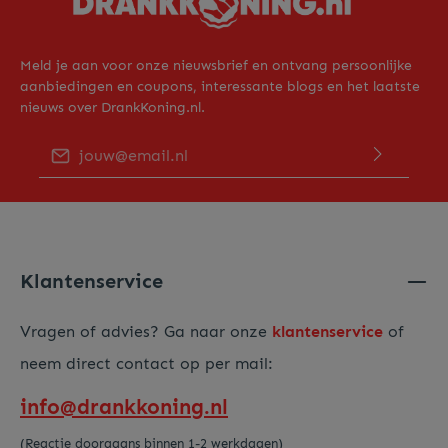
Meld je aan voor onze nieuwsbrief en ontvang persoonlijke
aanbiedingen en coupons, interessante blogs en het laatste
nieuws over DrankKoning.nl.
E-mailadres*
Door op "Verder gaan" te klikken bevestig je dat je ons
privacy beleid
hebt gelezen en hiermee akkoord gaat.
Voer de hierboven getoonde tekens in*
Klantenservice
Vragen of advies? Ga naar onze
klantenservice
of
neem direct contact op per mail:
info@drankkoning.nl
(Reactie doorgaans binnen 1-2 werkdagen)