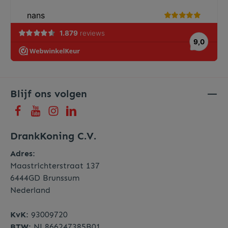
Blijf ons volgen
DrankKoning C.V.
Adres:
Maastrichterstraat 137
6444GD Brunssum
Nederland
KvK:
93009720
BTW:
NL866247385B01