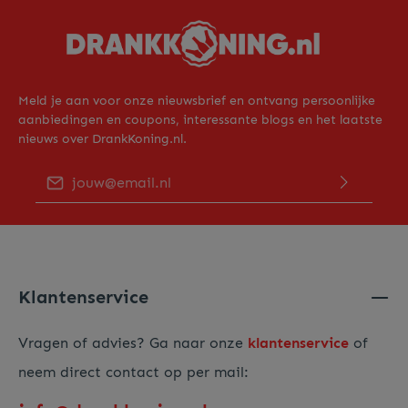
Meld je aan voor onze nieuwsbrief en ontvang persoonlijke
aanbiedingen en coupons, interessante blogs en het laatste
nieuws over DrankKoning.nl.
E-mailadres*
Door op "Verder gaan" te klikken bevestig je dat je ons
privacy beleid
hebt gelezen en hiermee akkoord gaat.
Voer de hierboven getoonde tekens in*
Klantenservice
Vragen of advies? Ga naar onze
klantenservice
of
neem direct contact op per mail: