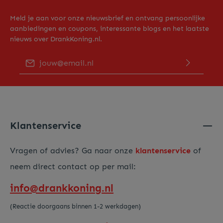
Meld je aan voor onze nieuwsbrief en ontvang persoonlijke
aanbiedingen en coupons, interessante blogs en het laatste
nieuws over DrankKoning.nl.
E-mailadres*
Door op "Verder gaan" te klikken bevestig je dat je ons
privacy beleid
hebt gelezen en hiermee akkoord gaat.
Voer de hierboven getoonde tekens in*
Klantenservice
Vragen of advies? Ga naar onze
klantenservice
of
neem direct contact op per mail:
info@drankkoning.nl
(Reactie doorgaans binnen 1-2 werkdagen)