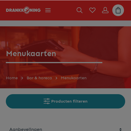
Menukaarten
Home
Bar & horeca
Menukaarten
Producten filteren