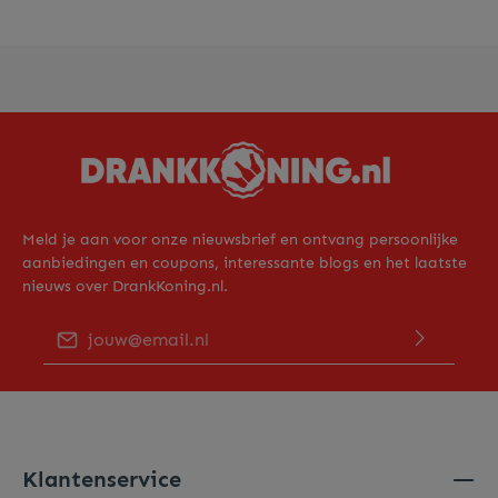
Meld je aan voor onze nieuwsbrief en ontvang persoonlijke
aanbiedingen en coupons, interessante blogs en het laatste
nieuws over DrankKoning.nl.
E-mailadres*
Door op "Verder gaan" te klikken bevestig je dat je ons
privacy beleid
hebt gelezen en hiermee akkoord gaat.
Voer de hierboven getoonde tekens in*
Klantenservice