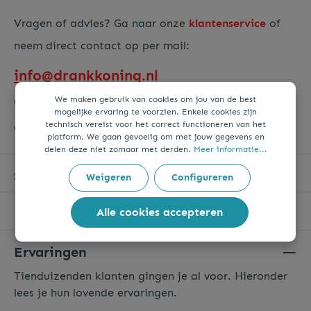
Vragen of advies? Ga naar onze
klantenservice
of
neem direct contact op per mail:
info@drankkoning.nl
We maken gebruik van cookies om jou van de best
(Reactie doorgaans binnen 1-2 werkdagen)
mogelijke ervaring te voorzien. Enkele cookies zijn
technisch vereist voor het correct functioneren van het
Of via ons
contactformulier
.
platform. We gaan gevoelig om met jouw gegevens en
delen deze niet zomaar met derden.
Meer informatie...
Service & Hulp
Weigeren
Configureren
Informatie
Alle cookies accepteren
Ervaringen
Tienduizenden klanten gingen je al voor. Hieronder
lees je hun lovende ervaringen.