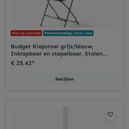
Niet op voorraad
Partnerzending
| Door veba
Budget Klapstoel grijs/blauw,
Inklapbaar en stapelbaar, Stalen
frame, 43x49x80cm (LxBxH), 50150
€ 25,42*
Bekijken