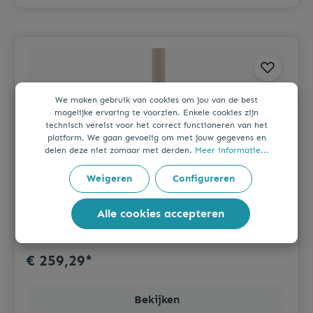
We maken gebruik van cookies om jou van de best
mogelijke ervaring te voorzien. Enkele cookies zijn
technisch vereist voor het correct functioneren van het
platform. We gaan gevoelig om met jouw gegevens en
delen deze niet zomaar met derden.
Meer informatie...
Weigeren
Configureren
Niet op voorraad
Partnerzending
| Door veba
Alle cookies accepteren
Urban Statafel zand frame + Midnight
Marble HPL 70x70 cm
€ 259,29*
Bekijken