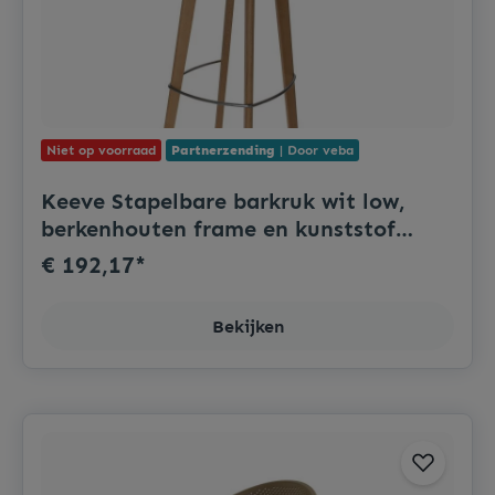
Niet op voorraad
Partnerzending
| Door veba
Keeve Stapelbare barkruk wit low,
berkenhouten frame en kunststof
zitting, 53x47x90cm (LxBxH),
€ 192,17*
506F03SW
Bekijken