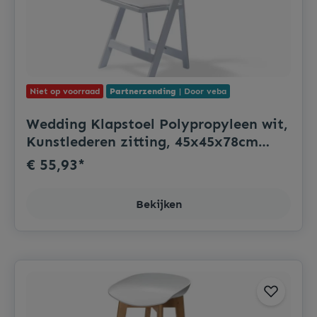
Niet op voorraad
Partnerzending
| Door veba
Wedding Klapstoel Polypropyleen wit,
Kunstlederen zitting, 45x45x78cm
(LxBxH), 50220
€ 55,93*
Bekijken