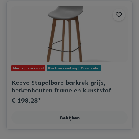
Niet op voorraad
Partnerzending
| Door veba
Keeve Stapelbare barkruk grijs,
berkenhouten frame en kunststof
zitting, 53x47x119cm (LxBxH),
€ 198,28*
506F01SG
Bekijken