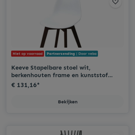
Niet op voorraad
Partnerzending
| Door veba
Keeve Stapelbare stoel wit,
berkenhouten frame en kunststof
zitting, 47x53x83cm (LxBxH),
€ 131,16*
505FD01SW
Bekijken