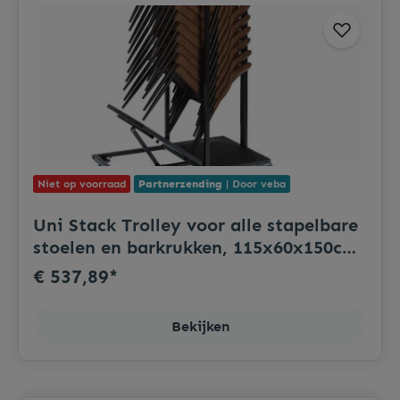
Niet op voorraad
Partnerzending
| Door veba
Uni Stack Trolley voor alle stapelbare
stoelen en barkrukken, 115x60x150cm
(LxBxH), T90930
€ 537,89*
Bekijken