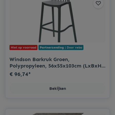
Niet op voorraad
Partnerzending
| Door veba
Windson Barkruk Groen,
Polypropyleen, 56x55x103cm (LxBxH),
50913
€ 96,74*
Bekijken