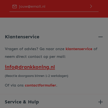
E-mailadres*
Door op "Verder gaan" te klikken bevestig je dat je ons
privacy beleid
hebt gelezen en hiermee akkoord gaat.
Voer de hierboven getoonde tekens in*
Klantenservice
Vragen of advies? Ga naar onze
klantenservice
of
neem direct contact op per mail:
info@drankkoning.nl
(Reactie doorgaans binnen 1-2 werkdagen)
Of via ons
contactformulier
.
Service & Hulp