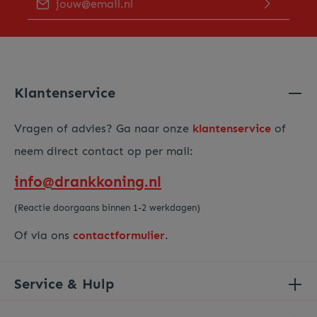
Door op "Verder gaan" te klikken bevestig je dat je ons
privacy beleid
hebt gelezen en hiermee akkoord gaat.
Voer de hierboven getoonde tekens in*
Klantenservice
Vragen of advies? Ga naar onze
klantenservice
of
neem direct contact op per mail:
info@drankkoning.nl
(Reactie doorgaans binnen 1-2 werkdagen)
Of via ons
contactformulier
.
Service & Hulp