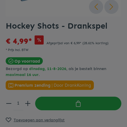
Hockey Shots - Drankspel
€ 4,99*
%
Afgeprijsd van
€ 6,99*
(28.61% korting)
* Prijs incl. BTW
Op voorraad
Bezorgd op
dinsdag, 11-8-2026
, als je bestelt binnen
maximaal 16 uur
.
Premium zending
| Door DrankKoning
Toevoegen aan verlanglijst