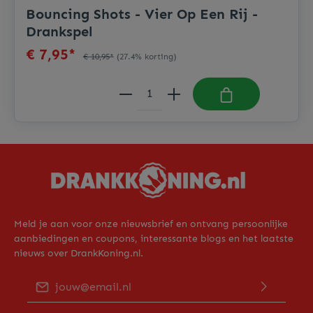
Bouncing Shots - Vier Op Een Rij -
Drankspel
€ 7,95*
€ 10,95*
(27.4% korting)
Meld je aan voor onze nieuwsbrief en ontvang persoonlijke
aanbiedingen en coupons, interessante blogs en het laatste
nieuws over DrankKoning.nl.
E-mailadres*
Door op "Verder gaan" te klikken bevestig je dat je ons