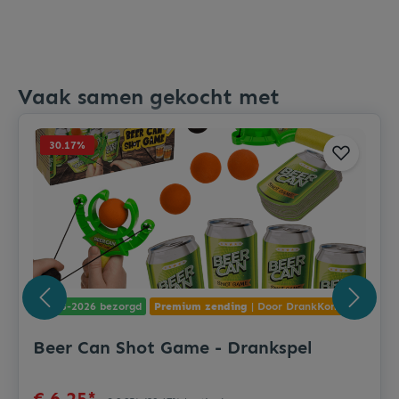
Vaak samen gekocht met
30.17
%
11-08-2026 bezorgd
Premium zending
| Door DrankKoning
Beer Can Shot Game - Drankspel