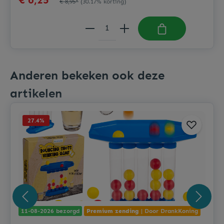
€ 6,25*
€ 8,95*
(30.17% korting)
Anderen bekeken ook deze
artikelen
27.4
%
11-08-2026 bezorgd
Premium zending
| Door DrankKoning