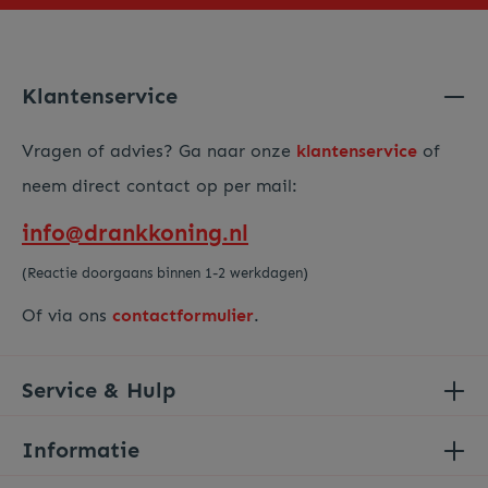
privacy beleid
hebt gelezen en hiermee akkoord gaat.
Voer de hierboven getoonde tekens in*
Klantenservice
Vragen of advies? Ga naar onze
klantenservice
of
neem direct contact op per mail:
info@drankkoning.nl
(Reactie doorgaans binnen 1-2 werkdagen)
Of via ons
contactformulier
.
Service & Hulp
Informatie