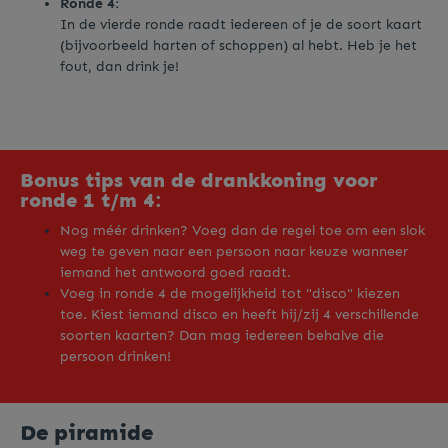
Ronde 4:
In de vierde ronde raadt iedereen of je de soort kaart
(bijvoorbeeld harten of schoppen) al hebt. Heb je het
fout, dan drink je!
Bonus tips van de drankkoning voor
ronde 1 t/m 4:
Nog méér drinken? Voeg dan de regel toe om een slok
weg te geven naar een persoon naar keuze wanneer
iemand het antwoord goed raadt.
Voeg in ronde 4 de mogelijkheid tot "disco" kiezen
toe. Kiest iemand disco en heeft hij/zij 4 verschillende
soorten kaarten? Dan mag iedereen behalve die
persoon drinken!
De piramide