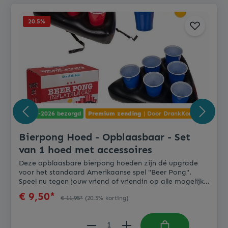
20.5
%
08-08-2026 bezorgd
Premium zending
| Door DrankKoning
Bierpong Hoed - Opblaasbaar - Set
van 1 hoed met accessoires
Deze opblaasbare bierpong hoeden zijn dé upgrade
voor het standaard Amerikaanse spel "Beer Pong".
Speel nu tegen jouw vriend of vriendin op alle mogelijke
locaties. De hoed is makkelijk bruikbaar en comfortabel
€ 9,50*
€ 11,95*
(20.5% korting)
op het hoofd. Wordt geleverd als set van 1 bier pong
hoed inclusief 12 plastic cups en 2 tafeltennisballen.