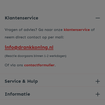
privacy beleid
hebt gelezen en hiermee akkoord gaat.
Voer de hierboven getoonde tekens in*
Klantenservice
Vragen of advies? Ga naar onze
klantenservice
of
neem direct contact op per mail:
info@drankkoning.nl
(Reactie doorgaans binnen 1-2 werkdagen)
Of via ons
contactformulier
.
Service & Hulp
Informatie