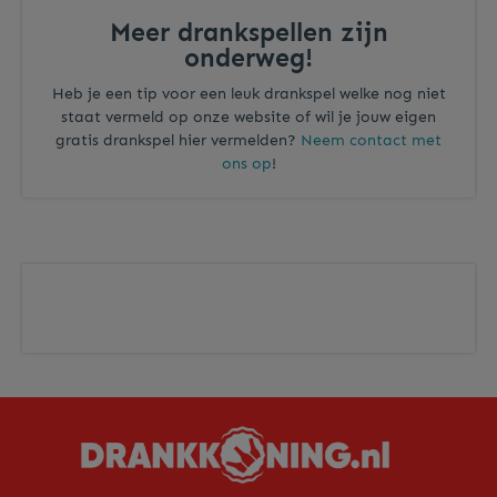
Meer drankspellen zijn
onderweg!
Heb je een tip voor een leuk drankspel welke nog niet
staat vermeld op onze website of wil je jouw eigen
gratis drankspel hier vermelden?
Neem contact met
ons op
!