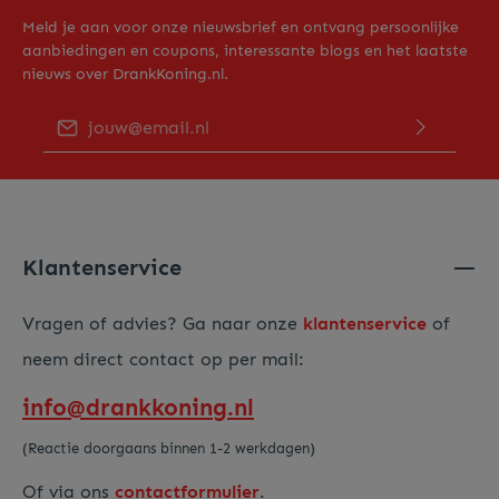
Meld je aan voor onze nieuwsbrief en ontvang persoonlijke
aanbiedingen en coupons, interessante blogs en het laatste
nieuws over DrankKoning.nl.
E-mailadres*
Door op "Verder gaan" te klikken bevestig je dat je ons
privacy beleid
hebt gelezen en hiermee akkoord gaat.
Voer de hierboven getoonde tekens in*
Klantenservice
Vragen of advies? Ga naar onze
klantenservice
of
neem direct contact op per mail:
info@drankkoning.nl
(Reactie doorgaans binnen 1-2 werkdagen)
Of via ons
contactformulier
.