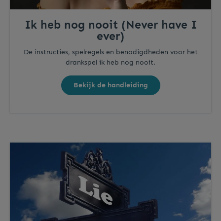
Ik heb nog nooit (Never have I
ever)
De instructies, spelregels en benodigdheden voor het
drankspel ik heb nog nooit.
Bekijk de handleiding