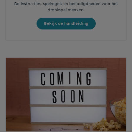
De instructies, spelregels en benodigdheden voor het
drankspel mexxen.
Bekijk de handleiding