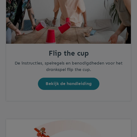
Flip the cup
De instructies, spelregels en benodigdheden voor het
drankspel flip the cup.
Bekijk de handleiding