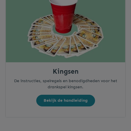
Kingsen
De instructies, spelregels en benodigdheden voor het
drankspel kingsen.
Bekijk de handleiding