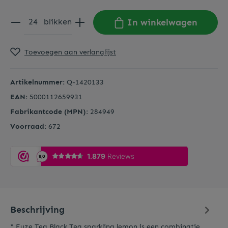
In winkelwagen
blikken
Toevoegen aan verlanglijst
Artikelnummer:
Q-1420133
EAN:
5000112659931
Fabrikantcode (MPN):
284949
Voorraad:
672
Beschrijving
* Fuze Tea Black Tea sparkling lemon is een combinatie