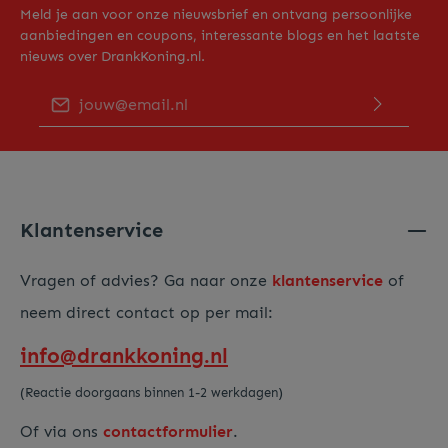
Meld je aan voor onze nieuwsbrief en ontvang persoonlijke
aanbiedingen en coupons, interessante blogs en het laatste
nieuws over DrankKoning.nl.
E-mailadres*
Door op "Verder gaan" te klikken bevestig je dat je ons
privacy beleid
hebt gelezen en hiermee akkoord gaat.
Voer de hierboven getoonde tekens in*
Klantenservice
Vragen of advies? Ga naar onze
klantenservice
of
neem direct contact op per mail:
info@drankkoning.nl
(Reactie doorgaans binnen 1-2 werkdagen)
Of via ons
contactformulier
.