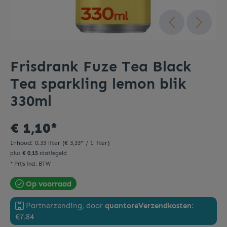
Frisdrank Fuze Tea Black
Tea sparkling lemon blik
330ml
€ 1,10*
Inhoud:
0.33 liter
(€ 3,33* / 1 liter)
plus
€ 0,15
statiegeld
* Prijs incl. BTW
Op voorraad
Partnerzending, door
quantore
Verzendkosten:
€7.84