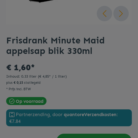
Frisdrank Minute Maid
appelsap blik 330ml
€ 1,60*
Inhoud:
0.33 liter
(€ 4,85* / 1 liter)
plus
€ 0,15
statiegeld
* Prijs incl. BTW
Op voorraad
Partnerzending, door
quantore
Verzendkosten:
€7.84