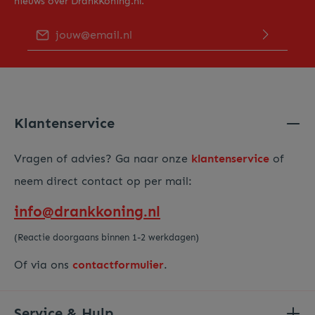
nieuws over DrankKoning.nl.
E-mailadres*
Door op "Verder gaan" te klikken bevestig je dat je ons
privacy beleid
hebt gelezen en hiermee akkoord gaat.
Voer de hierboven getoonde tekens in*
Klantenservice
Vragen of advies? Ga naar onze
klantenservice
of
neem direct contact op per mail:
info@drankkoning.nl
(Reactie doorgaans binnen 1-2 werkdagen)
Of via ons
contactformulier
.
Service & Hulp