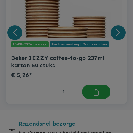
10-08-2026 bezorgd
Partnerzending
| Door quantore
Beker IEZZY coffee-to-go 237ml
karton 50 stuks
€ 5,26*
Razendsnel bezorgd
Ma-Vr
voor 23:59u
besteld met premium