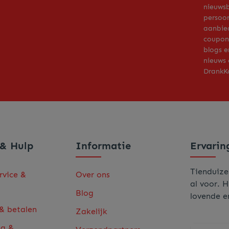
nieuwsb
persoon
aanbie
coupons
blogs e
nieuws 
DrankKo
 & Hulp
Informatie
Ervarin
Tienduize
rvice &
Over ons
al voor. H
Blog
lovende e
 & betalen
Zakelijk
ng &