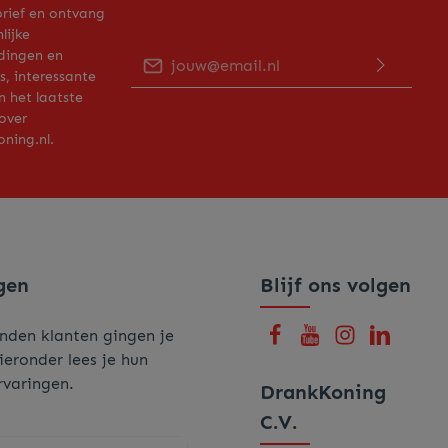
rief en ontvang
lijke
E-mailadres*
dingen en
, interessante
n het laatste
Door op "Verder gaan" te klikken bevestig je
over
dat je ons
privacy beleid
hebt gelezen en
hiermee akkoord gaat.
ning.nl.
Voer de hierboven getoonde tekens in*
gen
Blijf ons volgen
nden klanten gingen je
ieronder lees je hun
rvaringen.
DrankKoning
C.V.