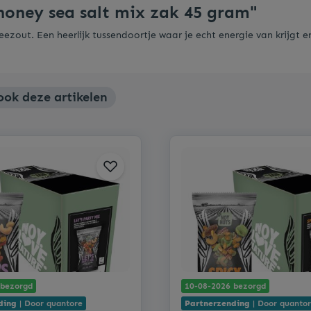
oney sea salt mix zak 45 gram"
eezout. Een heerlijk tussendoortje waar je echt energie van krijgt 
ok deze artikelen
 bezorgd
10-08-2026 bezorgd
ding
| Door quantore
Partnerzending
| Door quanto