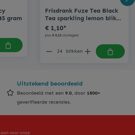
cy
Frisdrank Fuze Tea Black
 45 gram
Tea sparkling lemon blik
330ml
€ 1,10*
plus
€ 0,15
statiegeld
blikken
Uitstekend beoordeeld
Beoordeeld met een
9.0
, door
1800+
geverifieerde recensies.
 aan voor onze