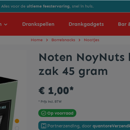
Alles voor de
ultieme feestervaring
, snel in huis.
n
Drankspellen
Drankgadgets
Bar 
Home
Borrelsnacks
Nootjes
Noten NoyNuts h
Energiedrank
Afwas-en reinigingsmiddelen
Koekjes
Oktoberfest
zak 45 gram
Koffie
Barmatten
EK/WK voetbal
€ 1,00*
Siropen
Dienbladen
* Prijs incl. BTW
Zuiveldrank
Flesopeners
Op voorraad
Partnerzending, door
quantore
Verzendk
Maatbekers