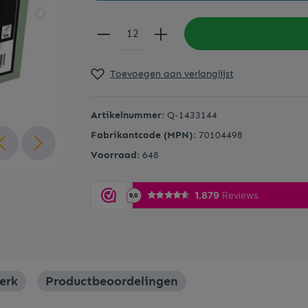
Onderzetters
Toevoegen aan verlanglijst
Serveerplanken
Artikelnummer:
Q-1433144
Whisky accessoires
Fabrikantcode (MPN):
70104498
Voorraad:
648
erk
Productbeoordelingen