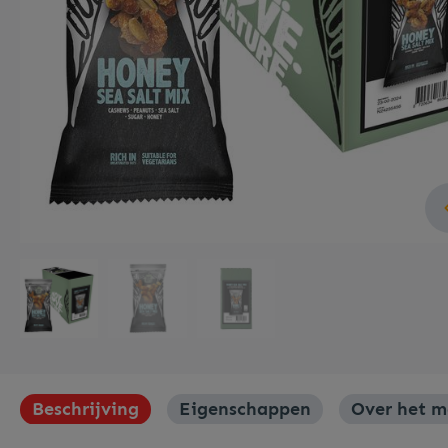
Meubilair
Roerstaafjes
Verpakkingen
Beschrijving
Eigenschappen
Over het m