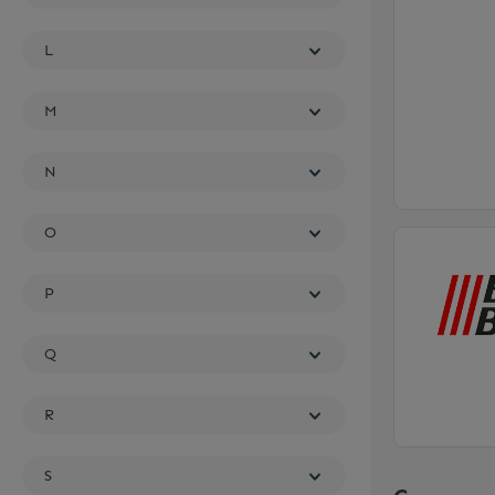
L
M
N
O
P
Q
R
S