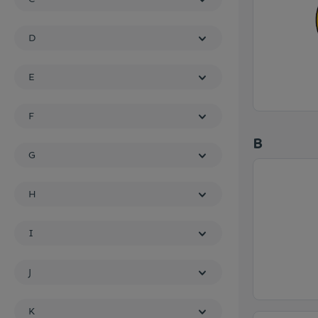
Meubilair
D
E
Roerstaafjes
F
Verpakkingen
B
G
H
I
J
K