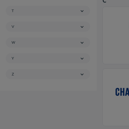
C
T
V
W
Y
Z