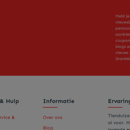
Meld je
nieuwsb
persoon
aanbie
coupons
blogs e
nieuws 
DrankKo
 & Hulp
Informatie
Ervarin
Tienduize
rvice &
Over ons
al voor. H
Blog
lovende e