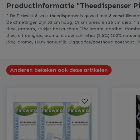
Productinformatie "Theedispenser P
* De Pickwick 8-vaks theedispenser is gevuld met 8 verschillend
De afmetingen zijn 53 cm hoog, 19 cm breed en 26 cm diep. * In
thee, aroma's, stukjes bosvruchten (2%: braam, aardbei, framboo
thee, citroengras, aroma, citroenschilletjes (2,5%) 100% natuurl
(5%), aroma, 100% natuurlijk. Liqquorice/zoethout: zoethout (70
Anderen bekeken ook deze artikelen