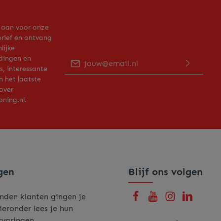
 aan voor onze
rief en ontvang
lijke
E-mailadres*
dingen en
, interessante
n het laatste
Door op "Verder gaan" te klikken bevestig je
over
dat je ons
privacy beleid
hebt gelezen en
hiermee akkoord gaat.
ning.nl.
Voer de hierboven getoonde tekens in*
gen
Blijf ons volgen
nden klanten gingen je
ieronder lees je hun
rvaringen.