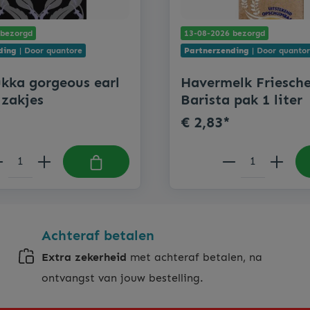
 bezorgd
13-08-2026 bezorgd
ding
| Door quantore
Partnerzending
| Door quanto
kka gorgeous earl
Havermelk Friesch
 zakjes
Barista pak 1 liter
€ 2,83*
Achteraf betalen
Extra zekerheid
met achteraf betalen, na
ontvangst van jouw bestelling.