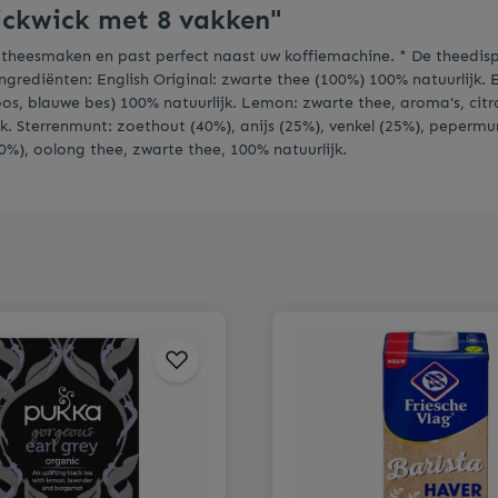
ickwick met 8 vakken"
e theesmaken en past perfect naast uw koffiemachine. * De theedispe
grediënten: English Original: zwarte thee (100%) 100% natuurlijk. 
s, blauwe bes) 100% natuurlijk. Lemon: zwarte thee, aroma's, citr
ijk. Sterrenmunt: zoethout (40%), anijs (25%), venkel (25%), pepermu
%), oolong thee, zwarte thee, 100% natuurlijk.