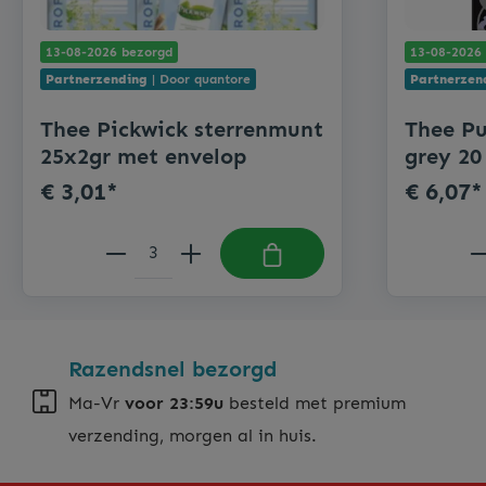
13-08-2026 bezorgd
13-08-2026
Partnerzending
| Door quantore
Partnerzen
Thee Pickwick sterrenmunt
Thee Pu
25x2gr met envelop
grey 20
€ 3,01*
€ 6,07*
Razendsnel bezorgd
Ma-Vr
voor 23:59u
besteld met premium
verzending, morgen al in huis.