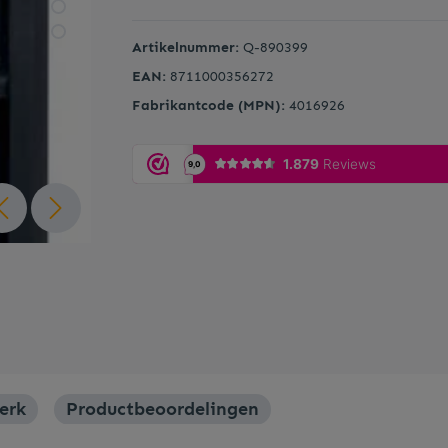
Artikelnummer:
Q-890399
Onderzetters
EAN:
8711000356272
Fabrikantcode (MPN):
4016926
Serveerplanken
Whisky accessoires
erk
Productbeoordelingen