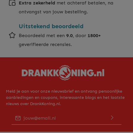
Extra zekerheid
met achteraf betalen, na
ontvangst van jouw bestelling.
Uitstekend beoordeeld
Beoordeeld met een
9.0
, door
1800+
geverifieerde recensies.
Meld je aan voor onze nieuwsbrief en ontvang persoonlijke
aanbiedingen en coupons, interessante blogs en het laatste
nieuws over DrankKoning.nl.
E-mailadres*
Door op "Verder gaan" te klikken bevestig je dat je ons