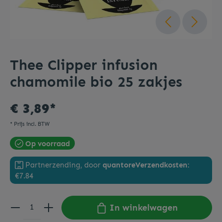
Thee Clipper infusion
chamomile bio 25 zakjes
€ 3,89*
* Prijs incl. BTW
Op voorraad
Partnerzending, door
quantore
Verzendkosten:
€7.84
In winkelwagen