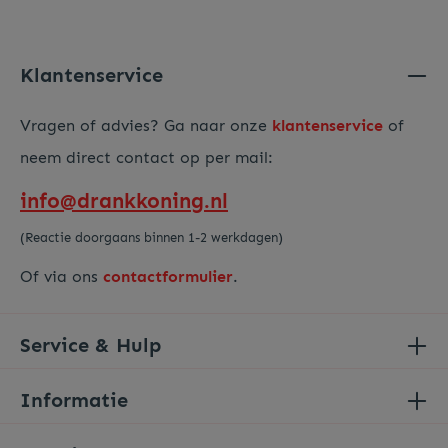
privacy beleid
hebt gelezen en hiermee akkoord gaat.
Voer de hierboven getoonde tekens in*
Klantenservice
Vragen of advies? Ga naar onze
klantenservice
of
neem direct contact op per mail:
info@drankkoning.nl
(Reactie doorgaans binnen 1-2 werkdagen)
Of via ons
contactformulier
.
Service & Hulp
Informatie