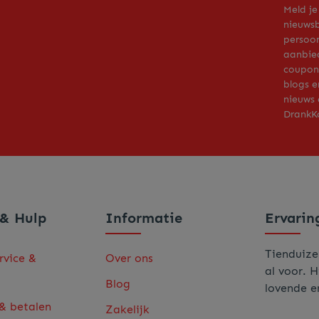
Meld je
nieuwsb
persoon
aanbie
coupons
blogs e
nieuws 
DrankKo
 & Hulp
Informatie
Ervarin
Tienduize
rvice &
Over ons
al voor. H
Blog
lovende e
 & betalen
Zakelijk