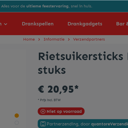
Alles voor de
ultieme feestervaring
, snel in huis.
n
Drankspellen
Drankgadgets
Bar 
Home
Informatie
Verzendpartners
Rietsuikersticks
Energiedrank
Afwas-en reinigingsmiddelen
Koekjes
Oktoberfest
stuks
Koffie
Barmatten
EK/WK voetbal
€ 20,95*
Siropen
Dienbladen
* Prijs incl. BTW
Zuiveldrank
Flesopeners
Niet op voorraad
Partnerzending, door
quantore
Verzendk
Maatbekers