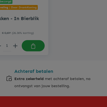
 bezorgd
nding
| Door DrankKoning
In Bierblik
*
€ 5,69*
(26.36% korting)
Achteraf betalen
Extra zekerheid
met achteraf betalen, na
ontvangst van jouw bestelling.