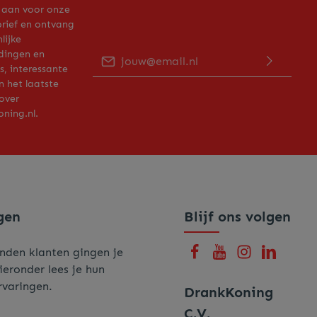
 aan voor onze
rief en ontvang
lijke
E-mailadres*
dingen en
, interessante
n het laatste
Door op "Verder gaan" te klikken bevestig je
over
dat je ons
privacy beleid
hebt gelezen en
hiermee akkoord gaat.
ning.nl.
Voer de hierboven getoonde tekens in*
gen
Blijf ons volgen
nden klanten gingen je
ieronder lees je hun
rvaringen.
DrankKoning
C.V.