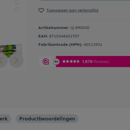
Toevoegen aan verlanglijst
Onderzetters
Artikelnummer:
Q-890030
Serveerplanken
EAN:
8710348452707
Fabrikantcode (MPN):
60112931
Whisky accessoires
erk
Productbeoordelingen