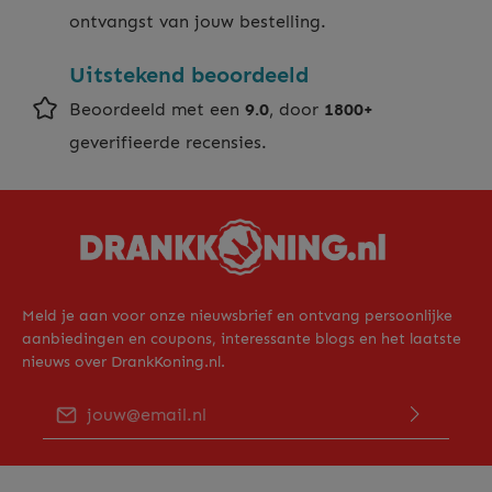
ontvangst van jouw bestelling.
Uitstekend beoordeeld
Beoordeeld met een
9.0
, door
1800+
geverifieerde recensies.
Meld je aan voor onze nieuwsbrief en ontvang persoonlijke
aanbiedingen en coupons, interessante blogs en het laatste
nieuws over DrankKoning.nl.
E-mailadres*
Door op "Verder gaan" te klikken bevestig je dat je ons
privacy beleid
hebt gelezen en hiermee akkoord gaat.