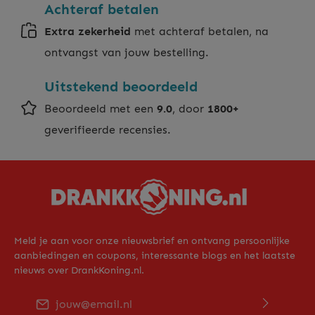
Achteraf betalen
Extra zekerheid
met achteraf betalen, na
ontvangst van jouw bestelling.
Uitstekend beoordeeld
Beoordeeld met een
9.0
, door
1800+
geverifieerde recensies.
Meld je aan voor onze nieuwsbrief en ontvang persoonlijke
aanbiedingen en coupons, interessante blogs en het laatste
nieuws over DrankKoning.nl.
E-mailadres*