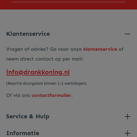
Door op "Verder gaan" te klikken bevestig je dat je ons
privacy beleid
hebt gelezen en hiermee akkoord gaat.
Voer de hierboven getoonde tekens in*
Klantenservice
Vragen of advies? Ga naar onze
klantenservice
of
neem direct contact op per mail:
info@drankkoning.nl
(Reactie doorgaans binnen 1-2 werkdagen)
Of via ons
contactformulier
.
Service & Hulp
Informatie