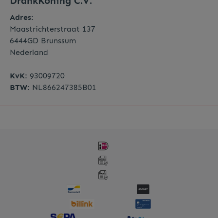
DrankKoning C.V.
Adres:
Maastrichterstraat 137
6444GD Brunssum
Nederland
KvK:
93009720
BTW:
NL866247385B01