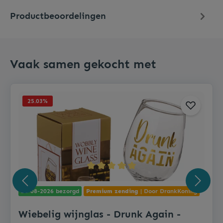
Productbeoordelingen
Vaak samen gekocht met
25.03
%
11-08-2026 bezorgd
Premium zending
| Door DrankKoning
Wiebelig wijnglas - Drunk Again -