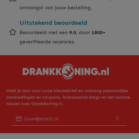
ontvangst van jouw bestelling.
Uitstekend beoordeeld
Beoordeeld met een
9.0
, door
1800+
geverifieerde recensies.
Meld je aan voor onze nieuwsbrief en ontvang persoonlijke
aanbiedingen en coupons, interessante blogs en het laatste
nieuws over DrankKoning.nl.
E-mailadres*
Door op "Verder gaan" te klikken bevestig je dat je ons
privacy beleid
hebt gelezen en hiermee akkoord gaat.