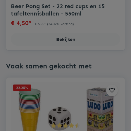
Beer Pong Set - 22 red cups en 15
tafeltennisballen - 550ml
€ 4,50*
€ 5,95*
(24.37% korting)
Bekijken
Vaak samen gekocht met
22.25
%