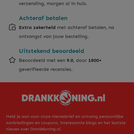
verzending, morgen al in huis.
Achteraf betalen
Extra zekerheid
met achteraf betalen, na
ontvangst van jouw bestelling.
Uitstekend beoordeeld
Beoordeeld met een
9.0
, door
1800+
geverifieerde recensies.
Meld je aan voor onze nieuwsbrief en ontvang persoonlijke
aanbiedingen en coupons, interessante blogs en het laatste
nieuws over DrankKoning.nl.