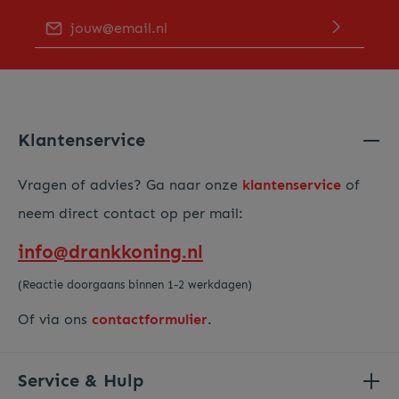
E-mailadres*
Door op "Verder gaan" te klikken bevestig je dat je ons
privacy beleid
hebt gelezen en hiermee akkoord gaat.
Voer de hierboven getoonde tekens in*
Klantenservice
Vragen of advies? Ga naar onze
klantenservice
of
neem direct contact op per mail:
info@drankkoning.nl
(Reactie doorgaans binnen 1-2 werkdagen)
Of via ons
contactformulier
.
Service & Hulp